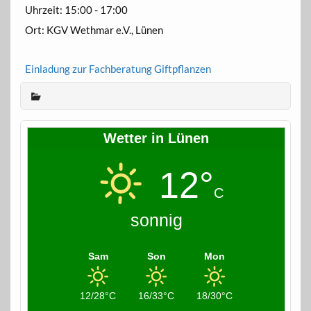
Uhrzeit:
15:00 - 17:00
Ort:
KGV Wethmar e.V., Lünen
Einladung zur Fachberatung Giftpflanzen
Wetter in Lünen
12°
C
sonnig
Sam
Son
Mon
12/28°C
16/33°C
18/30°C