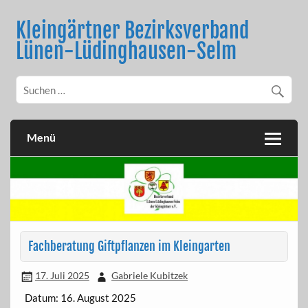
Skip
to
Kleingärtner Bezirksverband
content
Lünen-Lüdinghausen-Selm
Menü
Fachberatung Giftpflanzen im Kleingarten
17. Juli 2025
Gabriele Kubitzek
Datum:
16. August 2025