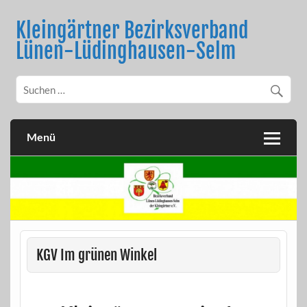
Skip
to
Kleingärtner Bezirksverband
content
Lünen-Lüdinghausen-Selm
Menü
KGV Im grünen Winkel