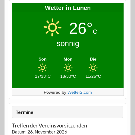
Wetter in Lünen
26°
C
sonnig
Son
Mon
Die
17/33°C
18/30°C
11/25°C
Powered by
Wetter2.com
Termine
Treffen der Vereinsvorsitzenden
Datum:
26. November 2026