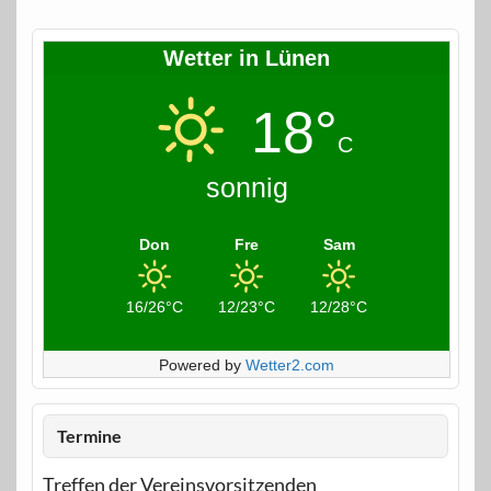
Wetter in Lünen
18°
C
sonnig
Don
Fre
Sam
16/26°C
12/23°C
12/28°C
Powered by
Wetter2.com
Termine
Treffen der Vereinsvorsitzenden