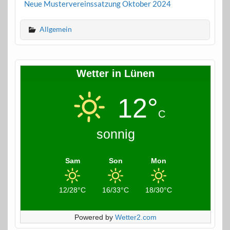
Neue Mustervereinssatzung Oktober 2024
Allgemein
Wetter in Lünen
12°
C
sonnig
Sam
Son
Mon
12/28°C
16/33°C
18/30°C
Powered by
Wetter2.com