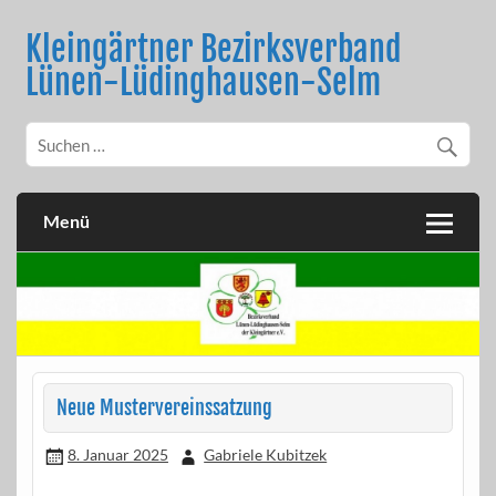
Skip
to
Kleingärtner Bezirksverband
content
Lünen-Lüdinghausen-Selm
Menü
Neue Mustervereinssatzung
8. Januar 2025
Gabriele Kubitzek