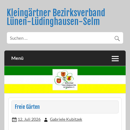
Skip
to
Kleingärtner Bezirksverband
content
Lünen-Lüdinghausen-Selm
Menü
Freie Gärten
12. Juli 2026
Gabriele Kubitzek